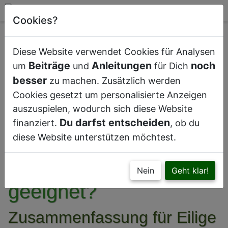
Cookies?
Diese Website verwendet Cookies für Analysen
Beiträge
Anleitungen
noch
um
und
für Dich
besser
zu machen. Zusätzlich werden
Cookies gesetzt um personalisierte Anzeigen
auszuspielen, wodurch sich diese Website
Welche Pflanzen sind
Du darfst entscheiden
finanziert.
, ob du
für ein Badezimmer
diese Website unterstützen möchtest.
ohne Fenster
Nein
Geht klar!
geeignet?
Zusammenfassung für Eilige