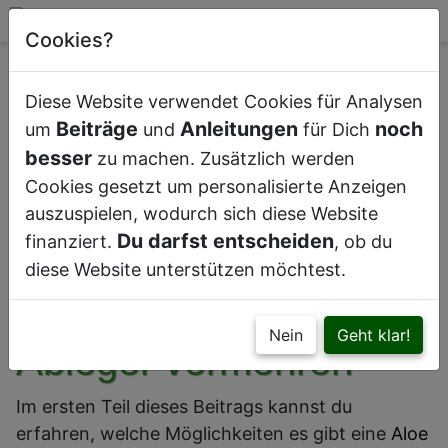
Cookies?
Diese Website verwendet Cookies für Analysen
Beiträge
Anleitungen
noch
um
und
für Dich
besser
zu machen. Zusätzlich werden
Cookies gesetzt um personalisierte Anzeigen
Aloe Vera Kindel das in einen eigenen Topf
auszuspielen, wodurch sich diese Website
gesetzt wurde
Du darfst entscheiden
finanziert.
, ob du
diese Website unterstützen möchtest.
Aloe Vera durch
Nein
Geht klar!
Ableger vermehren
Im ersten Teil dieses Beitrags kannst du
erfahren, welche Möglichkeiten es gibt eine
Aloe