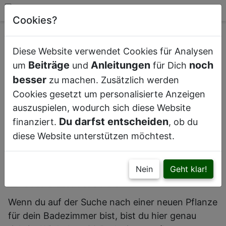
Cookies?
Diese Website verwendet Cookies für Analysen
Beiträge
Anleitungen
noch
um
und
für Dich
besser
zu machen. Zusätzlich werden
Badezimmer mit passenden Pflanzen
Cookies gesetzt um personalisierte Anzeigen
auszuspielen, wodurch sich diese Website
Du darfst entscheiden
finanziert.
, ob du
20 wunderschöne
diese Website unterstützen möchtest.
Pflanzen für dein
Nein
Geht klar!
Badezimmer
Wenn du auf der Suche nach einer neuen Pflanze
für dein Badezimmer bist, bist du hier genau