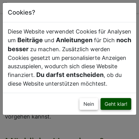
Cookies?
Diese Website verwendet Cookies für Analysen
Beiträge
Anleitungen
noch
um
und
für Dich
besser
zu machen. Zusätzlich werden
Ein leicht schiefer Wuchs ist bei vielen Kakteen
Cookies gesetzt um personalisierte Anzeigen
normal
auszuspielen, wodurch sich diese Website
Du darfst entscheiden
finanziert.
, ob du
diese Website unterstützen möchtest.
Dein Kaktus wächst schief?
Erfahre in diesem Beitrag, was mögliche
Nein
Geht klar!
Ursachen hierfür sind und wie du dagegen
vorgehen kannst.