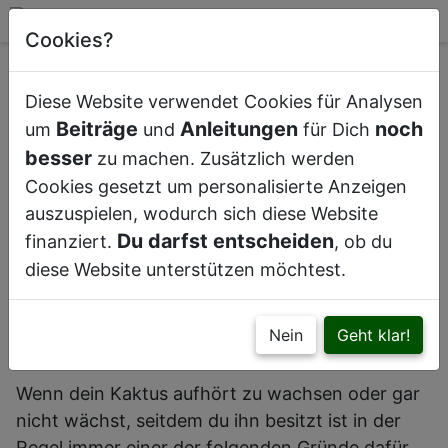
Cookies?
Diese Website verwendet Cookies für Analysen
Beiträge
Anleitungen
noch
um
und
für Dich
Dieser Kaktus wächst nicht weiter, da der Topf
besser
zu machen. Zusätzlich werden
zu klein ist
Cookies gesetzt um personalisierte Anzeigen
auszuspielen, wodurch sich diese Website
Du darfst entscheiden
finanziert.
, ob du
Dein Kaktus wächst nicht?
diese Website unterstützen möchtest.
Erfahre in diesem Beitrag, was mögliche
Ursachen hierfür sind und wie du dagegen
Nein
Geht klar!
vorgehen kannst.
Wenn dein Kaktus aufhört zu wachsen oder gar
nicht wächst, seitdem du ihn besitzt ist in der
Regel immer einer der folgenden Gründe dafür